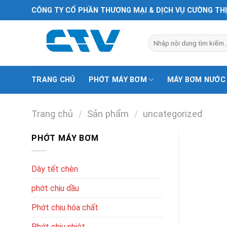
Chuyển
CÔNG TY CỔ PHẦN THƯƠNG MẠI & DỊCH VỤ CƯỜNG TH
đến
nội
Tìm
dung
kiếm:
TRANG CHỦ
PHỚT MÁY BƠM
MÁY BƠM NƯỚC
Trang chủ
/
Sản phẩm
/
uncategorized
PHỚT MÁY BƠM
Dây tết chèn
phớt chịu dầu
Phớt chịu hóa chất
Phớt chịu nhiệt