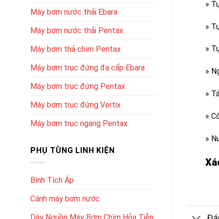
» T
Máy bơm nước thải Ebara
» T
Máy bơm nước thải Pentax
» T
Máy bơm thả chìm Pentax
Máy bơm trục đứng đa cấp Ebara
» N
Máy bơm trục đứng Pentax
» T
Máy bơm trục đứng Vertix
» C
Máy bơm trục ngang Pentax
» N
PHỤ TÙNG LINH KIỆN
Xá
Bình Tích Áp
Cánh máy bơm nước
Dây Nguồn Máy Bơm Chìm Hỏa Tiễn
Đán