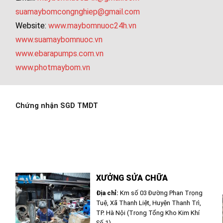
suamaybomcongnghiep@gmail.com
Website:
www.maybomnuoc24h.vn
www.suamaybomnuoc.vn
www.ebarapumps.com.vn
www.photmaybom.vn
Chứng nhận SGD TMDT
XƯỞNG SỬA CHỮA
Địa chỉ:
Km số 03 Đường Phan Trọng
Tuệ, Xã Thanh Liệt, Huyện Thanh Trì,
TP. Hà Nội (Trong Tổng Kho Kim Khí
Số 1)