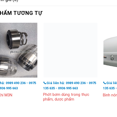
PHẨM TƯƠNG TỰ
 hệ: 0989 490 236 - 0975
📞Giá liên hệ: 0989 490 236 - 0975
📞Giá li
0936 995 663
135 635 - 0936 995 663
135 635 
Phớt bơm dùng trong thực
Khí M3N
Bình nón
phẩm, dược phẩm