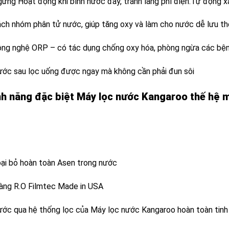
gừng Hoạt động khi bình nước đầy, tránh lãng phí điện.Tự động xả
ách nhóm phân tử nước, giúp tăng oxy và làm cho nước dễ lưu th
ông nghệ ORP – có tác dụng chống oxy hóa, phòng ngừa các bện
ước sau lọc uống được ngay mà không cần phải đun sôi
nh năng đặc biệt Máy lọc nước Kangaroo thế hệ mớ
oại bỏ hoàn toàn Asen trong nước
àng R.O Filmtec Made in USA
ước qua hệ thống lọc của Máy lọc nước Kangaroo hoàn toàn tinh 