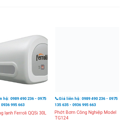
ên hệ: 0989 490 236 - 0975
📞Giá liên hệ: 0989 490 236 - 0975
📞Giá l
- 0936 995 663
135 635 - 0936 995 663
135 63
Phớt Bơm Công Nghiệp Model
Cánh 
g lạnh Ferroli QQSi 30L
TG124
250B 