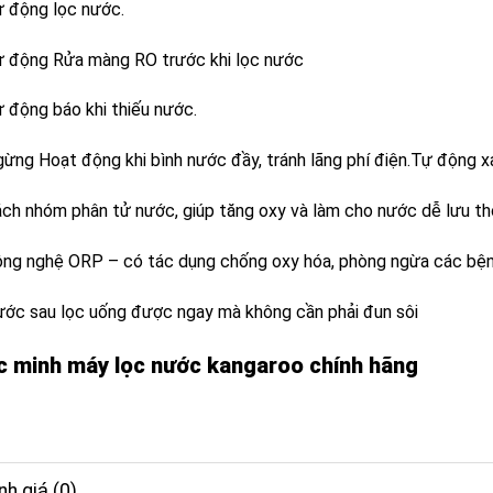
ự động lọc nước.
ự động Rửa màng RO trước khi lọc nước
ự động báo khi thiếu nước.
gừng Hoạt động khi bình nước đầy, tránh lãng phí điện.Tự động xả
ách nhóm phân tử nước, giúp tăng oxy và làm cho nước dễ lưu th
ông nghệ ORP – có tác dụng chống oxy hóa, phòng ngừa các bện
ước sau lọc uống được ngay mà không cần phải đun sôi
c minh máy lọc nước kangaroo chính hãng
h giá (0)