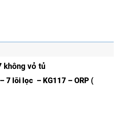
 không vỏ tủ
 7 lõi lọc – KG117 – ORP (