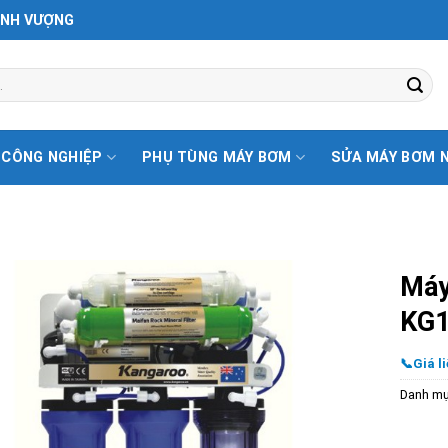
ỊNH VƯỢNG
 CÔNG NGHIỆP
PHỤ TÙNG MÁY BƠM
SỬA MÁY BƠM 
Máy
KG1
📞Giá li
Danh m