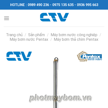
Chuyển
HOTLINE : 0989 490 236 - 0975 135 635 - 0936 995 663
đến
nội
dung
Trang chủ
/
Sản phẩm
/
Máy bơm nước công nghiệp
/
Máy bơm nước Pentax
/
Máy bơm thả chìm Pentax