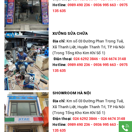
Hotline:
0989 490 236 - 0936 995 663 - 0975
135 635
XƯỞNG SỬA CHỮA
Địa chỉ:
Km số 03 Đường Phan Trọng Tuệ,
Xã Thanh Liệt, Huyện Thanh Trì, TP. Hà Nội
(Trong Tổng Kho Kim Khí Số 1)
Điện thoại:
024 6292 3846 - 024 6674 3148
Hotline:
0989 490 236 - 0936 995 663 - 0975
135 635
SHOWROOM HÀ NỘI
Địa chỉ:
Km số 03 Đường Phan Trọng Tuệ,
Xã Thanh Liệt, Huyện Thanh Trì, TP. Hà Nội
(Trong Tổng Kho Kim Khí Số 1)
Điện thoại:
024 6292 3846 - 024 6674 3148
Hotline:
0989 490 236 - 0936 995 663 - 0975
135 635