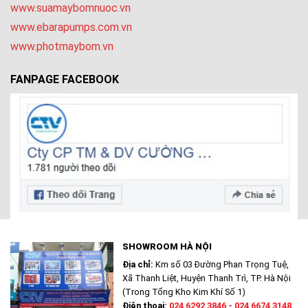
www.suamaybomnuoc.vn
www.ebarapumps.com.vn
www.photmaybom.vn
FANPAGE FACEBOOK
SHOWROOM HÀ NỘI
Địa chỉ:
Km số 03 Đường Phan Trọng Tuệ,
Xã Thanh Liệt, Huyện Thanh Trì, TP. Hà Nội
(Trong Tổng Kho Kim Khí Số 1)
Điện thoại:
024 6292 3846 - 024 6674 3148