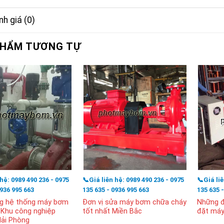
h giá (0)
PHẨM TƯƠNG TỰ
 hệ: 0989 490 236 - 0975
📞Giá liên hệ: 0989 490 236 - 0975
📞Giá li
0936 995 663
135 635 - 0936 995 663
135 635 
g hệ thống máy bơm
Đơn vị sửa máy bơm chữa cháy
Những đi
 Khu công nghiệp
tốt nhất Miền Bắc
đặt máy
ải Phòng