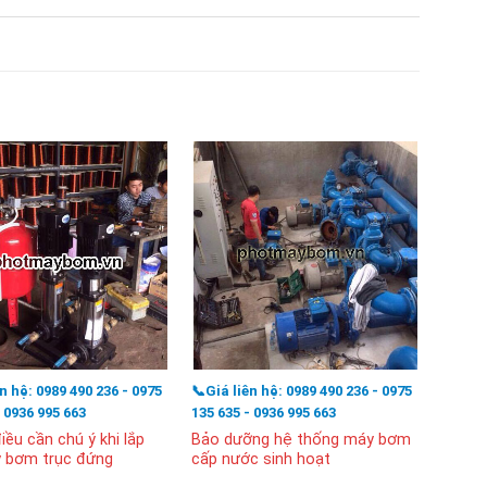
ên hệ: 0989 490 236 - 0975
📞Giá liên hệ: 0989 490 236 - 0975
📞Giá l
- 0936 995 663
135 635 - 0936 995 663
135 63
ều cần chú ý khi lắp
Bảo dưỡng hệ thống máy bơm
Thay 
 bơm trục đứng
cấp nước sinh hoạt
Cường