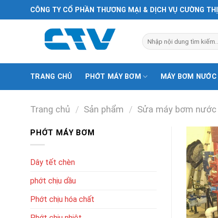
Chuyển
CÔNG TY CỔ PHẦN THƯƠNG MẠI & DỊCH VỤ CƯỜNG TH
đến
nội
Tìm
dung
kiếm:
TRANG CHỦ
PHỚT MÁY BƠM
MÁY BƠM NƯỚC
Trang chủ
/
Sản phẩm
/
Sửa máy bơm nước
PHỚT MÁY BƠM
Dây tết chèn
phớt chịu dầu
Phớt chịu hóa chất
Phớt chịu nhiệt