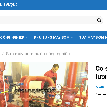
ỊNH VƯỢNG
 CÔNG NGHIỆP
PHỤ TÙNG MÁY BƠM
SỬA MÁY BƠM 
/
Sửa máy bơm nước công nghiệp
Cơ 
lượn
📞Giá li
Danh m