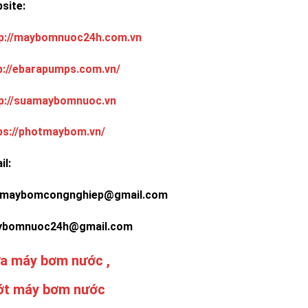
ebsite:
p://maybomnuoc24h.com.vn
p://ebarapumps.com.vn/
p://suamaybomnuoc.vn
ps://photmaybom.vn/
il:
maybomcongnghiep@gmail.com
ybomnuoc24h@gmail.com
a máy bơm nước ,
ớt máy bơm nước