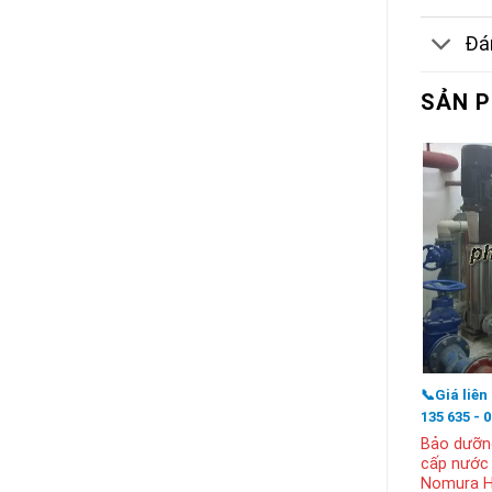
Đán
SẢN 
📞Giá liên
135 635 - 
Bảo dưỡn
cấp nước
Nomura H