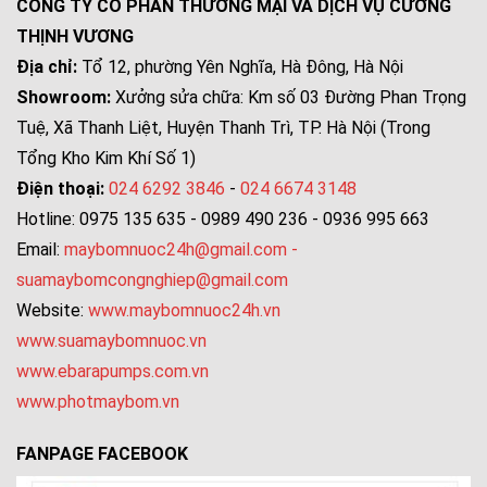
CÔNG TY CỔ PHẦN THƯƠNG MẠI VÀ DỊCH VỤ CƯỜNG
THỊNH VƯƠNG
Địa chỉ:
Tổ 12, phường Yên Nghĩa, Hà Đông, Hà Nội
Showroom:
Xưởng sửa chữa: Km số 03 Đường Phan Trọng
Tuệ, Xã Thanh Liệt, Huyện Thanh Trì, TP. Hà Nội (Trong
Tổng Kho Kim Khí Số 1)
Điện thoại:
024 6292 3846
-
024 6674 3148
Hotline: 0975 135 635 - 0989 490 236 - 0936 995 663
Email:
maybomnuoc24h@gmail.com
-
suamaybomcongnghiep@gmail.com
Website:
www.maybomnuoc24h.vn
www.suamaybomnuoc.vn
www.ebarapumps.com.vn
www.photmaybom.vn
FANPAGE FACEBOOK