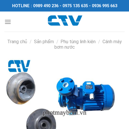
Chuyển
HOTLINE : 0989 490 236 - 0975 135 635 - 0936 995 663
đến
nội
dung
Trang chủ
/
Sản phẩm
/
Phụ tùng linh kiện
/
Cánh máy
bơm nước