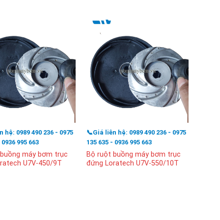
ên hệ: 0989 490 236 - 0975
📞Giá liên hệ: 0989 490 236 - 0975
📞Giá l
- 0936 995 663
135 635 - 0936 995 663
135 63
 buồng máy bơm trục
Bộ ruột buồng máy bơm trục
Khớp 
ratech U7V-450/9T
đứng Loratech U7V-550/10T