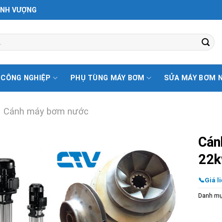
ỊNH VƯỢNG
 CÔNG NGHIỆP
PHỤ TÙNG MÁY BƠM
SỬA MÁY BƠM 
Cánh máy bơm nước
Cán
22
📞Giá li
Danh m