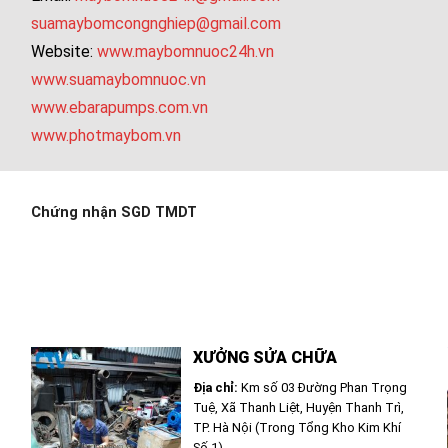
suamaybomcongnghiep@gmail.com
Website:
www.maybomnuoc24h.vn
www.suamaybomnuoc.vn
www.ebarapumps.com.vn
www.photmaybom.vn
Chứng nhận SGD TMDT
XƯỞNG SỬA CHỮA
Địa chỉ:
Km số 03 Đường Phan Trọng
Tuệ, Xã Thanh Liệt, Huyện Thanh Trì,
TP. Hà Nội (Trong Tổng Kho Kim Khí
Số 1)