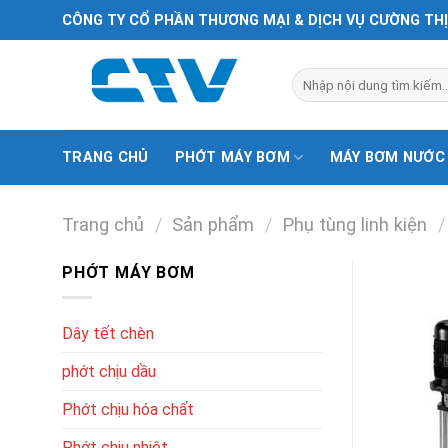
Chuyển
CÔNG TY CỔ PHẦN THƯƠNG MẠI & DỊCH VỤ CƯỜNG TH
đến
nội
Tìm
dung
kiếm:
TRANG CHỦ
PHỚT MÁY BƠM
MÁY BƠM NƯỚC
Trang chủ
/
Sản phẩm
/
Phụ tùng linh kiện
/
PHỚT MÁY BƠM
Dây tết chèn
phớt chịu dầu
Phớt chịu hóa chất
Phớt chịu nhiệt