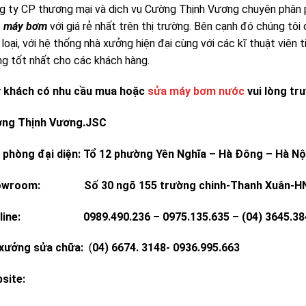
g ty CP thương mại và dịch vụ Cường Thịnh Vương chuyên phân
n máy bơm
với giá rẻ nhất trên thị trường. Bên cạnh đó chúng t
loại, với hệ thống nhà xưởng hiện đại cùng với các kĩ thuật viên
ng tốt nhất cho các khách hàng.
 khách có nhu cầu mua hoặc
sửa máy bơm nước
vui lòng tru
ng Thịnh Vương.JSC
 phòng đại diện: Tổ 12 phường Yên Nghĩa – Hà Đông – Hà Nộ
owroom: Số 30 ngõ 155 trường chinh-Thanh Xuân-H
line: 0989.490.236 – 0975.135.635 – (04) 3645.3848-
xưởng sửa chữa:
(
04) 6674. 3148- 0936.995.663
ebsite: