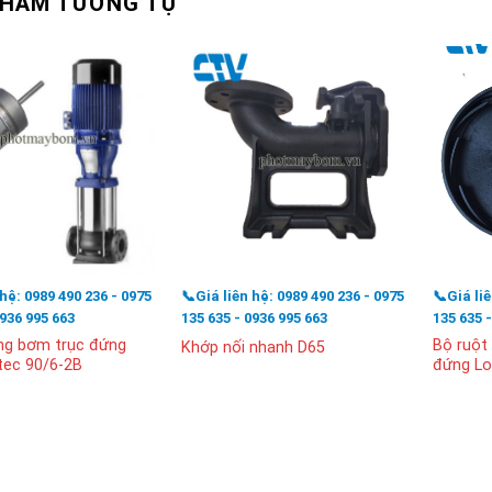
PHẨM TƯƠNG TỰ
 hệ: 0989 490 236 - 0975
📞Giá liên hệ: 0989 490 236 - 0975
📞Giá li
0936 995 663
135 635 - 0936 995 663
135 635 
ng bơm trục đứng
Bộ ruột
Khớp nối nhanh D65
tec 90/6-2B
đứng Lo