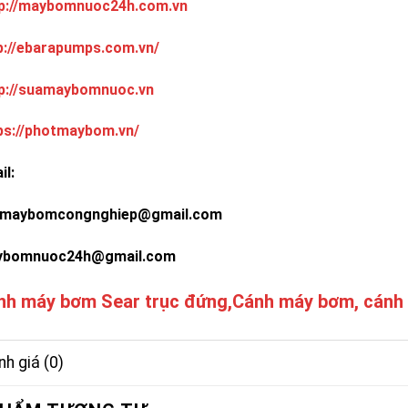
p://maybomnuoc24h.com.vn
p://ebarapumps.com.vn/
p://suamaybomnuoc.vn
ps://photmaybom.vn/
il:
maybomcongnghiep@gmail.com
ybomnuoc24h@gmail.com
nh máy bơm Sear trục đứng,Cánh máy bơm, cánh
h giá (0)