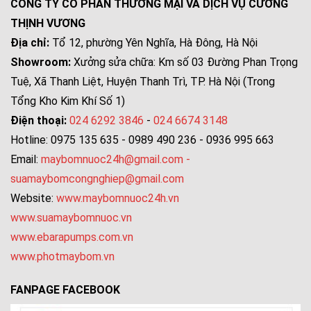
CÔNG TY CỔ PHẦN THƯƠNG MẠI VÀ DỊCH VỤ CƯỜNG
THỊNH VƯƠNG
Địa chỉ:
Tổ 12, phường Yên Nghĩa, Hà Đông, Hà Nội
Showroom:
Xưởng sửa chữa: Km số 03 Đường Phan Trọng
Tuệ, Xã Thanh Liệt, Huyện Thanh Trì, TP. Hà Nội (Trong
Tổng Kho Kim Khí Số 1)
Điện thoại:
024 6292 3846
-
024 6674 3148
Hotline: 0975 135 635 - 0989 490 236 - 0936 995 663
Email:
maybomnuoc24h@gmail.com
-
suamaybomcongnghiep@gmail.com
Website:
www.maybomnuoc24h.vn
www.suamaybomnuoc.vn
www.ebarapumps.com.vn
www.photmaybom.vn
FANPAGE FACEBOOK