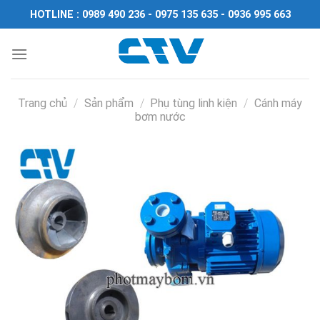
Chuyển
HOTLINE : 0989 490 236 - 0975 135 635 - 0936 995 663
đến
nội
dung
Trang chủ
/
Sản phẩm
/
Phụ tùng linh kiện
/
Cánh máy
bơm nước