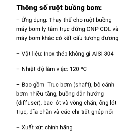
Thông số ruột buồng bơm:
– Ứng dụng: Thay thế cho ruột buồng
máy bơm ly tâm trục đứng CNP CDL và
máy bơm khác có kết cấu tương đương
– Vật liệu: Inox thép không gỉ AISI 304
– Nhiệt độ làm việc: 120 ºC
– Bao gồm: Trục bơm (shaft), bộ cánh
bơm nhiều tầng, buồng dẫn hướng
(diffuser), bạc lót và vòng chặn, ống lót
trục, đĩa chặn và các chi tiết ghép nối
– Xuất xứ: chính hãng