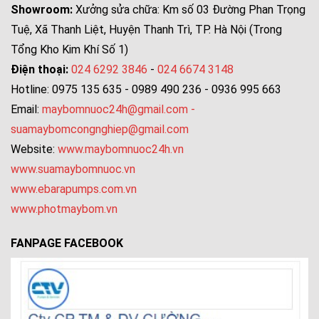
Showroom:
Xưởng sửa chữa: Km số 03 Đường Phan Trọng
Tuệ, Xã Thanh Liệt, Huyện Thanh Trì, TP. Hà Nội (Trong
Tổng Kho Kim Khí Số 1)
Điện thoại:
024 6292 3846
-
024 6674 3148
Hotline: 0975 135 635 - 0989 490 236 - 0936 995 663
Email:
maybomnuoc24h@gmail.com
-
suamaybomcongnghiep@gmail.com
Website:
www.maybomnuoc24h.vn
www.suamaybomnuoc.vn
www.ebarapumps.com.vn
www.photmaybom.vn
FANPAGE FACEBOOK