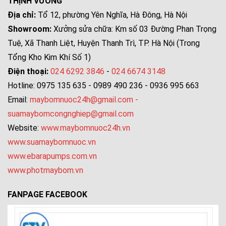
THỊNH VƯƠNG
Địa chỉ:
Tổ 12, phường Yên Nghĩa, Hà Đông, Hà Nội
Showroom:
Xưởng sửa chữa: Km số 03 Đường Phan Trọng
Tuệ, Xã Thanh Liệt, Huyện Thanh Trì, TP. Hà Nội (Trong
Tổng Kho Kim Khí Số 1)
Điện thoại:
024 6292 3846
-
024 6674 3148
Hotline: 0975 135 635 - 0989 490 236 - 0936 995 663
Email:
maybomnuoc24h@gmail.com
-
suamaybomcongnghiep@gmail.com
Website:
www.maybomnuoc24h.vn
www.suamaybomnuoc.vn
www.ebarapumps.com.vn
www.photmaybom.vn
FANPAGE FACEBOOK