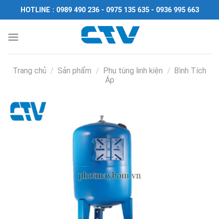
Chuyển
HOTLINE : 0989 490 236 - 0975 135 635 - 0936 995 663
đến
nội
dung
Trang chủ
/
Sản phẩm
/
Phụ tùng linh kiện
/
Bình Tích
Áp