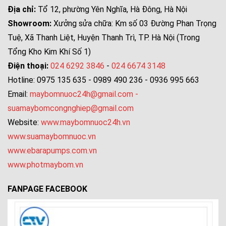
Địa chỉ:
Tổ 12, phường Yên Nghĩa, Hà Đông, Hà Nội
Showroom:
Xưởng sửa chữa: Km số 03 Đường Phan Trọng
Tuệ, Xã Thanh Liệt, Huyện Thanh Trì, TP. Hà Nội (Trong
Tổng Kho Kim Khí Số 1)
Điện thoại:
024 6292 3846
-
024 6674 3148
Hotline: 0975 135 635 - 0989 490 236 - 0936 995 663
Email:
maybomnuoc24h@gmail.com
-
suamaybomcongnghiep@gmail.com
Website:
www.maybomnuoc24h.vn
www.suamaybomnuoc.vn
www.ebarapumps.com.vn
www.photmaybom.vn
FANPAGE FACEBOOK