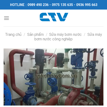
Chuyển
HOTLINE : 0989 490 236 - 0975 135 635 - 0936 995 663
đến
nội
dung
Trang chủ
/
Sản phẩm
/
Sửa máy bơm nước
/
Sửa máy
bơm nước công nghiệp