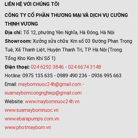
LIÊN HỆ VỚI CHÚNG TÔI
CÔNG TY CỔ PHẦN THƯƠNG MẠI VÀ DỊCH VỤ CƯỜNG
THỊNH VƯƠNG
Địa chỉ:
Tổ 12, phường Yên Nghĩa, Hà Đông, Hà Nội
Showroom:
Xưởng sửa chữa: Km số 03 Đường Phan Trọng
Tuệ, Xã Thanh Liệt, Huyện Thanh Trì, TP. Hà Nội (Trong
Tổng Kho Kim Khí Số 1)
Điện thoại:
024 6292 3846
-
024 6674 3148
Hotline: 0975 135 635 - 0989 490 236 - 0936 995 663
Email:
maybomnuoc24h@gmail.com
-
suamaybomcongnghiep@gmail.com
Website:
www.maybomnuoc24h.vn
www.suamaybomnuoc.vn
www.ebarapumps.com.vn
www.photmaybom.vn