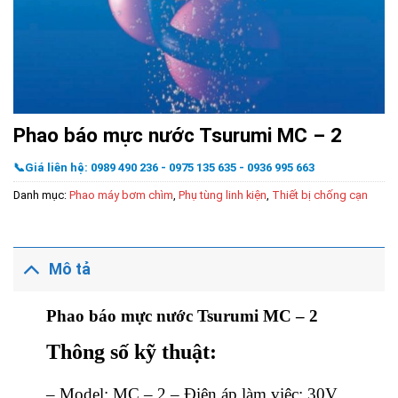
Phao báo mực nước Tsurumi MC – 2
📞Giá liên hệ: 0989 490 236 - 0975 135 635 - 0936 995 663
Danh mục:
Phao máy bơm chìm
,
Phụ tùng linh kiện
,
Thiết bị chống cạn
Mô tả
Phao báo mực nước Tsurumi MC – 2
Thông số kỹ thuật:
– Model: MC – 2
– Điện áp làm việc: 30V