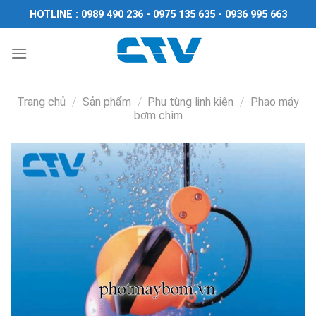
Chuyển
HOTLINE : 0989 490 236 - 0975 135 635 - 0936 995 663
đến
nội
dung
Trang chủ
/
Sản phẩm
/
Phụ tùng linh kiện
/
Phao máy
bơm chìm