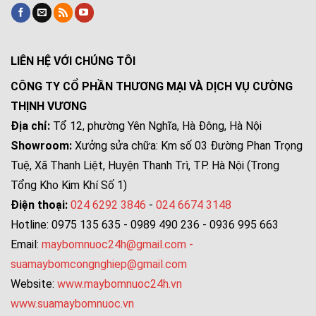
LIÊN HỆ VỚI CHÚNG TÔI
CÔNG TY CỔ PHẦN THƯƠNG MẠI VÀ DỊCH VỤ CƯỜNG
THỊNH VƯƠNG
Địa chỉ:
Tổ 12, phường Yên Nghĩa, Hà Đông, Hà Nội
Showroom:
Xưởng sửa chữa: Km số 03 Đường Phan Trọng
Tuệ, Xã Thanh Liệt, Huyện Thanh Trì, TP. Hà Nội (Trong
Tổng Kho Kim Khí Số 1)
Điện thoại:
024 6292 3846
-
024 6674 3148
Hotline: 0975 135 635 - 0989 490 236 - 0936 995 663
Email:
maybomnuoc24h@gmail.com
-
suamaybomcongnghiep@gmail.com
Website:
www.maybomnuoc24h.vn
www.suamaybomnuoc.vn