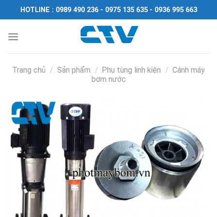
Chuyển
HOTLINE : 0989 490 236 - 0975 135 635 - 0936 995 663
đến
nội
dung
Trang chủ
/
Sản phẩm
/
Phụ tùng linh kiện
/
Cánh máy
bơm nước