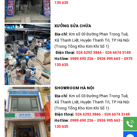
135 635
XƯỞNG SỬA CHỮA
Địa chỉ:
Km số 03 Đường Phan Trọng Tuệ,
Xã Thanh Liệt, Huyện Thanh Trì, TP. Hà Nội
(Trong Tổng Kho Kim Khí Số 1)
Điện thoại:
024 6292 3846 - 024 6674 3148
Hotline:
0989 490 236 - 0936 995 663 - 0975
135 635
SHOWROOM HÀ NỘI
Địa chỉ:
Km số 03 Đường Phan Trọng Tuệ,
Xã Thanh Liệt, Huyện Thanh Trì, TP. Hà Nội
(Trong Tổng Kho Kim Khí Số 1)
Điện thoại:
024 6292 3846 - 024 6674 3148
Hotline:
0989 490 236 - 0936 995 663 - 0975
135 635