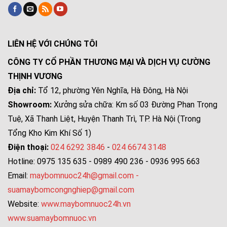
LIÊN HỆ VỚI CHÚNG TÔI
CÔNG TY CỔ PHẦN THƯƠNG MẠI VÀ DỊCH VỤ CƯỜNG
THỊNH VƯƠNG
Địa chỉ:
Tổ 12, phường Yên Nghĩa, Hà Đông, Hà Nội
Showroom:
Xưởng sửa chữa: Km số 03 Đường Phan Trọng
Tuệ, Xã Thanh Liệt, Huyện Thanh Trì, TP. Hà Nội (Trong
Tổng Kho Kim Khí Số 1)
Điện thoại:
024 6292 3846
-
024 6674 3148
Hotline: 0975 135 635 - 0989 490 236 - 0936 995 663
Email:
maybomnuoc24h@gmail.com
-
suamaybomcongnghiep@gmail.com
Website:
www.maybomnuoc24h.vn
www.suamaybomnuoc.vn