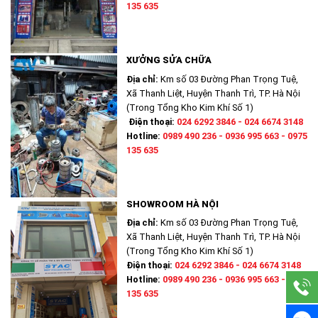
135 635
XƯỞNG SỬA CHỮA
Địa chỉ:
Km số 03 Đường Phan Trọng Tuệ,
Xã Thanh Liệt, Huyện Thanh Trì, TP. Hà Nội
(Trong Tổng Kho Kim Khí Số 1)
Điện thoại:
024 6292 3846 - 024 6674 3148
Hotline:
0989 490 236 - 0936 995 663 - 0975
135 635
SHOWROOM HÀ NỘI
Địa chỉ:
Km số 03 Đường Phan Trọng Tuệ,
Xã Thanh Liệt, Huyện Thanh Trì, TP. Hà Nội
(Trong Tổng Kho Kim Khí Số 1)
Điện thoại:
024 6292 3846 - 024 6674 3148
Hotline:
0989 490 236 - 0936 995 663 - 0975
135 635