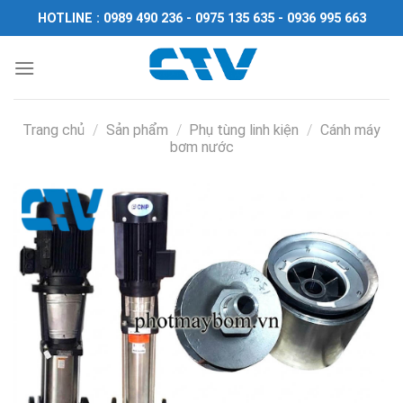
Chuyển
HOTLINE : 0989 490 236 - 0975 135 635 - 0936 995 663
đến
nội
dung
Trang chủ
/
Sản phẩm
/
Phụ tùng linh kiện
/
Cánh máy
bơm nước