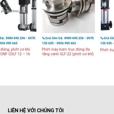
 hệ: 0989 490 236 - 0975
📞Giá liên hệ: 0989 490 236 - 0975
📞Giá li
0936 995 663
135 635 - 0936 995 663
135 635 
 đứng, phớt cơ khí
Phớt máy bơm trục đứng đa
Phớt tr
CNP CDLF 12 – 16
tầng cánh GLF-22 (phớt cơ khí)
LIÊN HỆ VỚI CHÚNG TÔI