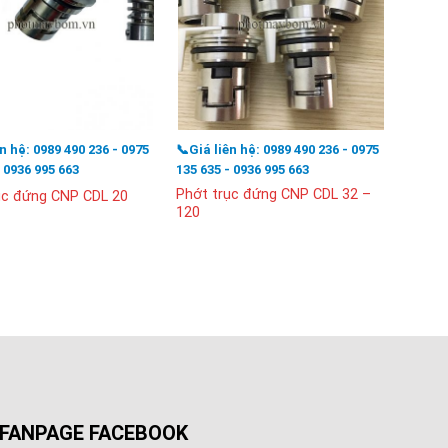
ên hệ: 0989 490 236 - 0975
📞Giá liên hệ: 0989 490 236 - 0975
📞Giá l
- 0936 995 663
135 635 - 0936 995 663
135 63
Phớt trục đứng CNP CDL 32 –
Phớt 
ục đứng CNP CDL 20
120
tầng c
FANPAGE FACEBOOK