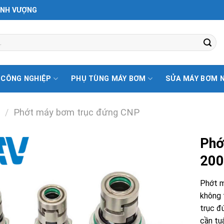
ỊNH VƯỢNG
 CÔNG NGHIỆP
PHỤ TÙNG MÁY BƠM
SỬA MÁY BƠM 
/
Phớt máy bơm trục đứng CNP
Phớ
200
Phớt m
không 
trục đ
cần tu