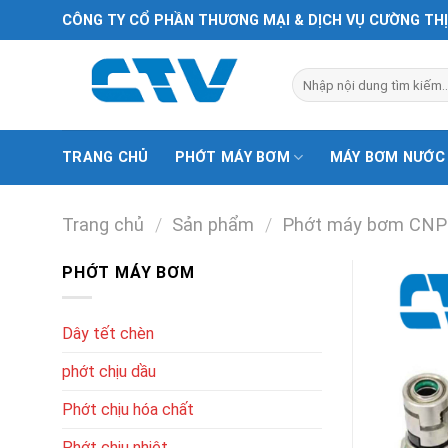
Chuyển
CÔNG TY CỔ PHẦN THƯƠNG MẠI & DỊCH VỤ CƯỜNG TH
đến
nội
Tìm
dung
kiếm:
TRANG CHỦ
PHỚT MÁY BƠM
MÁY BƠM NƯỚC
Trang chủ
/
Sản phẩm
/
Phớt máy bơm CNP
PHỚT MÁY BƠM
Dây tết chèn
phớt chịu dầu
Phớt chịu hóa chất
Phớt chịu nhiệt