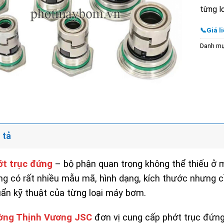
từng l
📞Giá li
Danh m
 tả
ớt trục đứng
– bộ phận quan trọng không thể thiếu ở
g có rất nhiều mẫu mã, hình dạng, kích thước nhưng cầ
ẩn kỹ thuật của từng loại máy bơm.
ờng Thịnh Vương JSC
đơn vị cung cấp phớt trục đứn