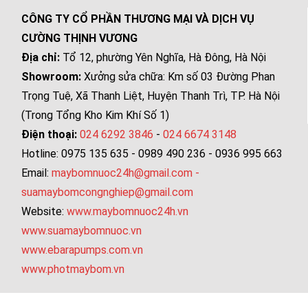
CÔNG TY CỔ PHẦN THƯƠNG MẠI VÀ DỊCH VỤ
CƯỜNG THỊNH VƯƠNG
Địa chỉ:
Tổ 12, phường Yên Nghĩa, Hà Đông, Hà Nội
Showroom:
Xưởng sửa chữa: Km số 03 Đường Phan
Trọng Tuệ, Xã Thanh Liệt, Huyện Thanh Trì, TP. Hà Nội
(Trong Tổng Kho Kim Khí Số 1)
Điện thoại:
024 6292 3846
-
024 6674 3148
Hotline: 0975 135 635 - 0989 490 236 - 0936 995 663
Email:
maybomnuoc24h@gmail.com
-
suamaybomcongnghiep@gmail.com
Website:
www.maybomnuoc24h.vn
www.suamaybomnuoc.vn
www.ebarapumps.com.vn
www.photmaybom.vn