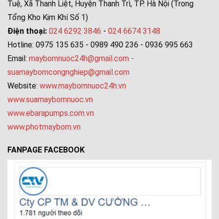
Tuệ, Xã Thanh Liệt, Huyện Thanh Trì, TP. Hà Nội (Trong
Tổng Kho Kim Khí Số 1)
Điện thoại:
024 6292 3846
-
024 6674 3148
Hotline: 0975 135 635 - 0989 490 236 - 0936 995 663
Email:
maybomnuoc24h@gmail.com
-
suamaybomcongnghiep@gmail.com
Website:
www.maybomnuoc24h.vn
www.suamaybomnuoc.vn
www.ebarapumps.com.vn
www.photmaybom.vn
FANPAGE FACEBOOK