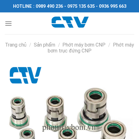
Chuyển
HOTLINE : 0989 490 236 - 0975 135 635 - 0936 995 663
đến
nội
dung
Trang chủ
/
Sản phẩm
/
Phớt máy bơm CNP
/
Phớt máy
bơm trục đứng CNP