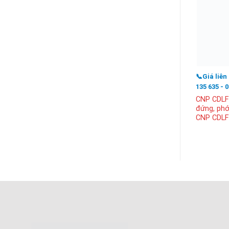
📞Giá liên
135 635 - 
CNP CDLF 
đứng, phớ
CNP CDLF