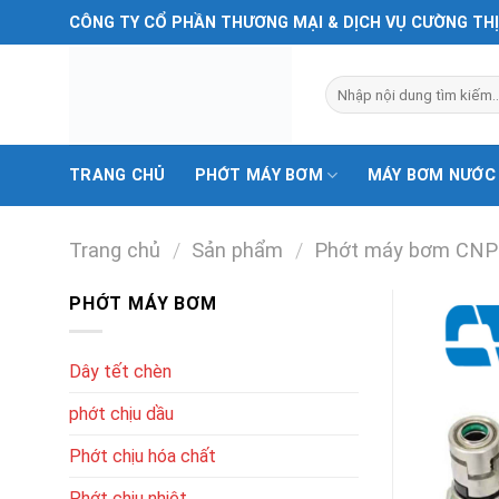
Chuyển
CÔNG TY CỔ PHẦN THƯƠNG MẠI & DỊCH VỤ CƯỜNG TH
đến
nội
Tìm
dung
kiếm:
TRANG CHỦ
PHỚT MÁY BƠM
MÁY BƠM NƯỚC
Trang chủ
/
Sản phẩm
/
Phớt máy bơm CNP
PHỚT MÁY BƠM
Dây tết chèn
phớt chịu dầu
Phớt chịu hóa chất
Phớt chịu nhiệt