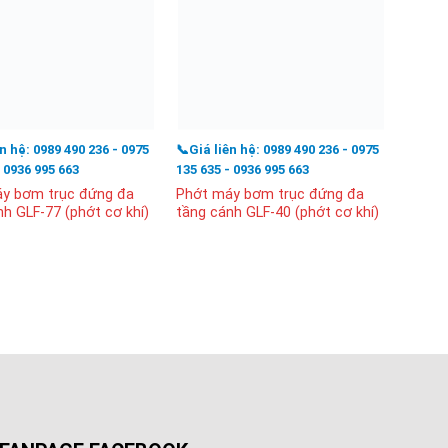
ên hệ: 0989 490 236 - 0975
📞Giá liên hệ: 0989 490 236 - 0975
📞Giá l
- 0936 995 663
135 635 - 0936 995 663
135 63
y bơm trục đứng đa
Phớt máy bơm trục đứng đa
Phớt t
nh GLF-77 (phớt cơ khí)
tầng cánh GLF-40 (phớt cơ khí)
máy b