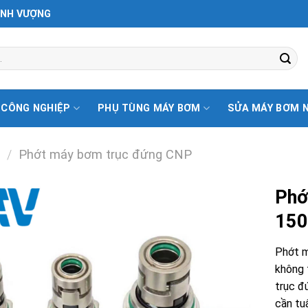
ỊNH VƯỢNG
 CÔNG NGHIỆP
PHỤ TÙNG MÁY BƠM
SỬA MÁY BƠM 
/
Phớt máy bơm trục đứng CNP
Phớ
150
Phớt m
không 
trục đ
cần tu