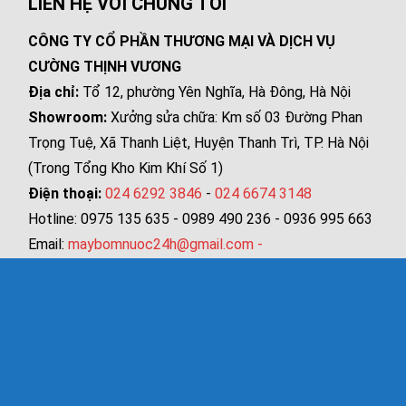
LIÊN HỆ VỚI CHÚNG TÔI
CÔNG TY CỔ PHẦN THƯƠNG MẠI VÀ DỊCH VỤ
CƯỜNG THỊNH VƯƠNG
Địa chỉ:
Tổ 12, phường Yên Nghĩa, Hà Đông, Hà Nội
Showroom:
Xưởng sửa chữa: Km số 03 Đường Phan
Trọng Tuệ, Xã Thanh Liệt, Huyện Thanh Trì, TP. Hà Nội
(Trong Tổng Kho Kim Khí Số 1)
Điện thoại:
024 6292 3846
-
024 6674 3148
Hotline: 0975 135 635 - 0989 490 236 - 0936 995 663
Email:
maybomnuoc24h@gmail.com
-
suamaybomcongnghiep@gmail.com
Website:
www.maybomnuoc24h.vn
www.suamaybomnuoc.vn
www.ebarapumps.com.vn
www.photmaybom.vn