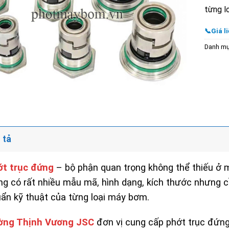
từng l
📞Giá li
Danh m
 tả
ớt trục đứng
– bộ phận quan trọng không thể thiếu ở
g có rất nhiều mẫu mã, hình dạng, kích thước nhưng cầ
ẩn kỹ thuật của từng loại máy bơm.
ờng Thịnh Vương JSC
đơn vị cung cấp phớt trục đứn