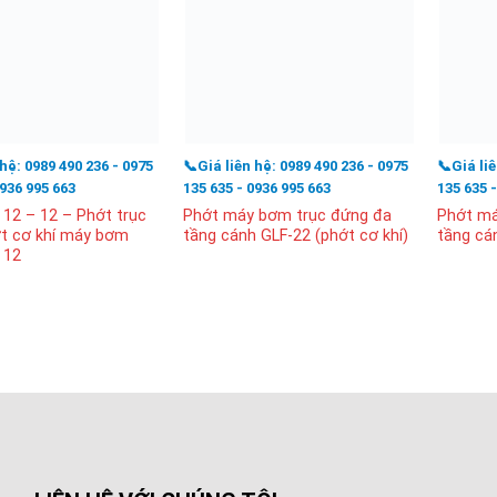
 hệ: 0989 490 236 - 0975
📞Giá liên hệ: 0989 490 236 - 0975
📞Giá li
0936 995 663
135 635 - 0936 995 663
135 635 
12 – 12 – Phớt trục
Phớt máy bơm trục đứng đa
Phớt má
t cơ khí máy bơm
tầng cánh GLF-22 (phớt cơ khí)
tầng cá
 12