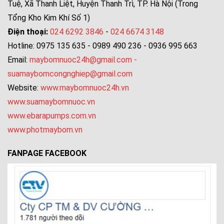
Tuệ, Xã Thanh Liệt, Huyện Thanh Trì, TP. Hà Nội (Trong
Tổng Kho Kim Khí Số 1)
Điện thoại:
024 6292 3846
-
024 6674 3148
Hotline: 0975 135 635 - 0989 490 236 - 0936 995 663
Email:
maybomnuoc24h@gmail.com
-
suamaybomcongnghiep@gmail.com
Website:
www.maybomnuoc24h.vn
www.suamaybomnuoc.vn
www.ebarapumps.com.vn
www.photmaybom.vn
FANPAGE FACEBOOK