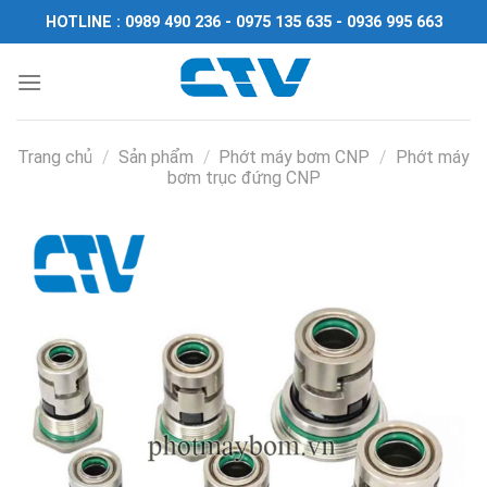
Chuyển
HOTLINE : 0989 490 236 - 0975 135 635 - 0936 995 663
đến
nội
dung
Trang chủ
/
Sản phẩm
/
Phớt máy bơm CNP
/
Phớt máy
bơm trục đứng CNP