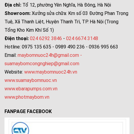
Địa chỉ:
Tổ 12, phường Yên Nghĩa, Hà Đông, Hà Nội
Showroom:
Xưởng sửa chữa: Km số 03 Đường Phan Trọng
Tuệ, Xã Thanh Liệt, Huyện Thanh Trì, TP. Hà Nội (Trong
Tổng Kho Kim Khí Số 1)
Điện thoại:
024 6292 3846
-
024 6674 3148
Hotline: 0975 135 635 - 0989 490 236 - 0936 995 663
Email:
maybomnuoc24h@gmail.com
-
suamaybomcongnghiep@gmail.com
Website:
www.maybomnuoc24h.vn
www.suamaybomnuoc.vn
www.ebarapumps.com.vn
www.photmaybom.vn
FANPAGE FACEBOOK