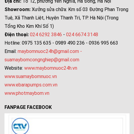
Địa chỉ:
Tổ 12, phường Yên Nghĩa, Hà Đông, Hà Nội
Showroom:
Xưởng sửa chữa: Km số 03 Đường Phan Trọng
Tuệ, Xã Thanh Liệt, Huyện Thanh Trì, TP. Hà Nội (Trong
Tổng Kho Kim Khí Số 1)
Điện thoại:
024 6292 3846
-
024 6674 3148
Hotline: 0975 135 635 - 0989 490 236 - 0936 995 663
Email:
maybomnuoc24h@gmail.com
-
suamaybomcongnghiep@gmail.com
Website:
www.maybomnuoc24h.vn
www.suamaybomnuoc.vn
www.ebarapumps.com.vn
www.photmaybom.vn
FANPAGE FACEBOOK