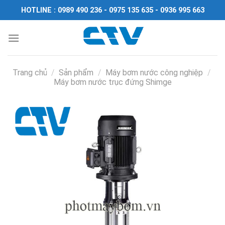
Chuyển
HOTLINE : 0989 490 236 - 0975 135 635 - 0936 995 663
đến
nội
dung
Trang chủ
/
Sản phẩm
/
Máy bơm nước công nghiệp
/
Máy bơm nước trục đứng Shimge