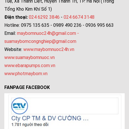
Tuệ, Xã Thanh Liệt, Huyện Thanh Trì, TP. Hà Nội (Trong
Tổng Kho Kim Khí Số 1)
Điện thoại:
024 6292 3846
-
024 6674 3148
Hotline: 0975 135 635 - 0989 490 236 - 0936 995 663
Email:
maybomnuoc24h@gmail.com
-
suamaybomcongnghiep@gmail.com
Website:
www.maybomnuoc24h.vn
www.suamaybomnuoc.vn
www.ebarapumps.com.vn
www.photmaybom.vn
FANPAGE FACEBOOK