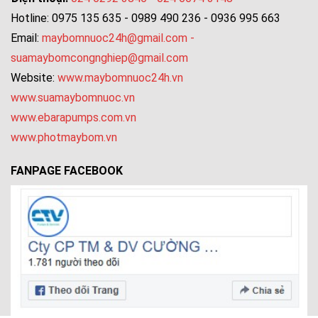
Hotline: 0975 135 635 - 0989 490 236 - 0936 995 663
Email:
maybomnuoc24h@gmail.com
-
suamaybomcongnghiep@gmail.com
Website:
www.maybomnuoc24h.vn
www.suamaybomnuoc.vn
www.ebarapumps.com.vn
www.photmaybom.vn
FANPAGE FACEBOOK