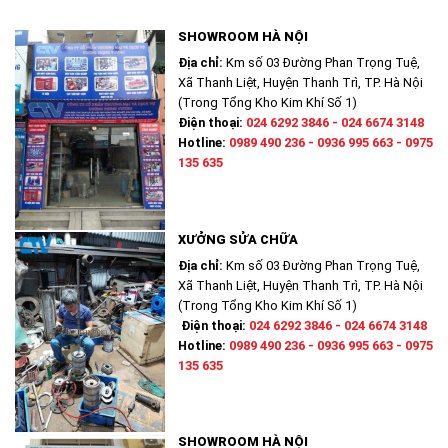
SHOWROOM HÀ NỘI
Địa chỉ:
Km số 03 Đường Phan Trọng Tuệ,
Xã Thanh Liệt, Huyện Thanh Trì, TP. Hà Nội
(Trong Tổng Kho Kim Khí Số 1)
Điện thoại:
024 6292 3846 - 024 6674 3148
Hotline:
0989 490 236 - 0936 995 663 - 0975
135 635
XƯỞNG SỬA CHỮA
Địa chỉ:
Km số 03 Đường Phan Trọng Tuệ,
Xã Thanh Liệt, Huyện Thanh Trì, TP. Hà Nội
(Trong Tổng Kho Kim Khí Số 1)
Điện thoại:
024 6292 3846 - 024 6674 3148
Hotline:
0989 490 236 - 0936 995 663 - 0975
135 635
SHOWROOM HÀ NỘI