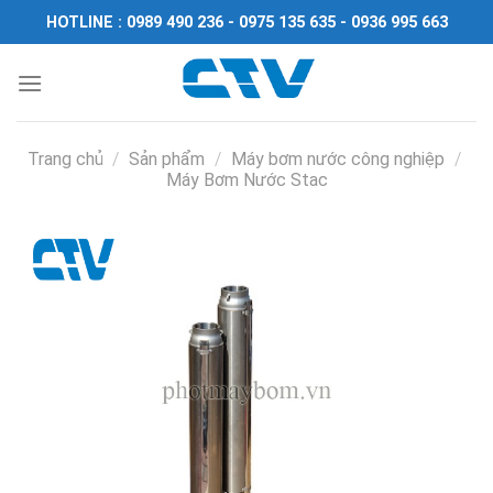
Chuyển
HOTLINE : 0989 490 236 - 0975 135 635 - 0936 995 663
đến
nội
dung
Trang chủ
/
Sản phẩm
/
Máy bơm nước công nghiệp
/
Máy Bơm Nước Stac