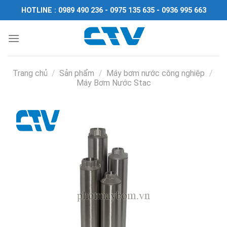
Chuyển
HOTLINE : 0989 490 236 - 0975 135 635 - 0936 995 663
đến
nội
dung
Trang chủ
/
Sản phẩm
/
Máy bơm nước công nghiệp
/
Máy Bơm Nước Stac