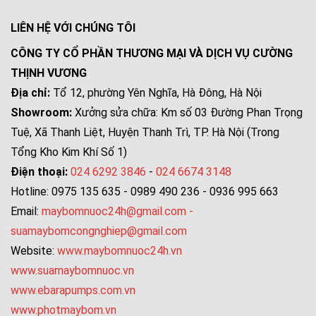
LIÊN HỆ VỚI CHÚNG TÔI
CÔNG TY CỔ PHẦN THƯƠNG MẠI VÀ DỊCH VỤ CƯỜNG
THỊNH VƯƠNG
Địa chỉ:
Tổ 12, phường Yên Nghĩa, Hà Đông, Hà Nội
Showroom:
Xưởng sửa chữa: Km số 03 Đường Phan Trọng
Tuệ, Xã Thanh Liệt, Huyện Thanh Trì, TP. Hà Nội (Trong
Tổng Kho Kim Khí Số 1)
Điện thoại:
024 6292 3846
-
024 6674 3148
Hotline: 0975 135 635 - 0989 490 236 - 0936 995 663
Email:
maybomnuoc24h@gmail.com
-
suamaybomcongnghiep@gmail.com
Website:
www.maybomnuoc24h.vn
www.suamaybomnuoc.vn
www.ebarapumps.com.vn
www.photmaybom.vn