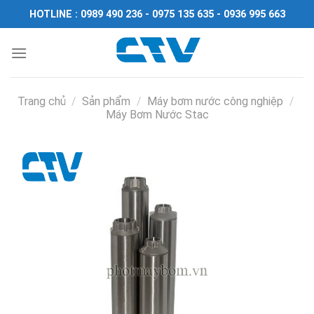
Chuyển
HOTLINE : 0989 490 236 - 0975 135 635 - 0936 995 663
đến
nội
dung
Trang chủ
/
Sản phẩm
/
Máy bơm nước công nghiệp
/
Máy Bơm Nước Stac