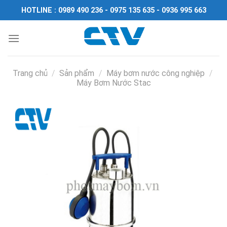
Chuyển
HOTLINE : 0989 490 236 - 0975 135 635 - 0936 995 663
đến
nội
dung
Trang chủ
/
Sản phẩm
/
Máy bơm nước công nghiệp
/
Máy Bơm Nước Stac