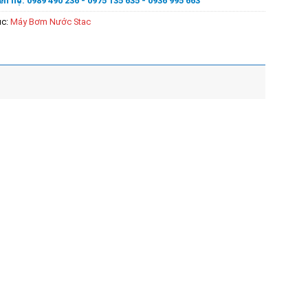
ên hệ: 0989 490 236 - 0975 135 635 - 0936 995 663
ục:
Máy Bơm Nước Stac