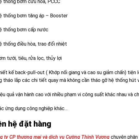
ệ thống bơm cứu hỏa, PCCC
ệ thống bơm tăng áp – Booster
ệ thống bơm cấp nước
 thống điều hòa, trao đổi nhiệt
m tưới, tiêu, rửa lọc, thủy lợi
iết kế back-pull-out ( Khớp nối giang và cao su giảm chấn) tiện l
 tháo lắp các chi tiết quay mà không cần tháo gỡ hệ thống hút v
ệu quả vận hành cao với nhiều phạm vi công suất khác nhau và chi
ác ứng dụng công nghiệp khác…
ên hệ đặt hàng
g ty CP thương mại và dịch vụ Cường Thịnh Vương
chuyên phân 