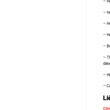
– H
– H
– H
– Hệ
– Bơ
– Th
dàng
– Hi
– C
Li
Côn