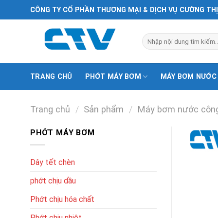
Chuyển
CÔNG TY CỔ PHẦN THƯƠNG MẠI & DỊCH VỤ CƯỜNG TH
đến
nội
Tìm
dung
kiếm:
TRANG CHỦ
PHỚT MÁY BƠM
MÁY BƠM NƯỚC
Trang chủ
/
Sản phẩm
/
Máy bơm nước công
PHỚT MÁY BƠM
Dây tết chèn
phớt chịu dầu
Phớt chịu hóa chất
Phớt chịu nhiệt