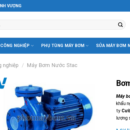
ỊNH VƯỢNG
 CÔNG NGHIỆP
PHỤ TÙNG MÁY BƠM
SỬA MÁY BƠM 
 nghiệp
/
Máy Bơm Nước Stac
Bơm
Máy bơ
khẩu n
ty
Cườ
lượng s