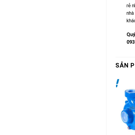
rẻ 
nhà
khá
Quý
093
SẢN 