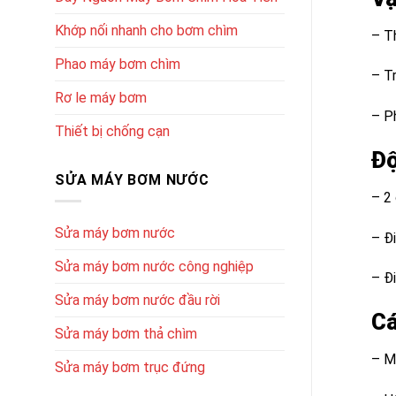
Khớp nối nhanh cho bơm chìm
– T
Phao máy bơm chìm
– T
Rơ le máy bơm
– P
Thiết bị chống cạn
Độ
SỬA MÁY BƠM NƯỚC
– 2 
Sửa máy bơm nước
– Đ
Sửa máy bơm nước công nghiệp
– Đ
Sửa máy bơm nước đầu rời
Cá
Sửa máy bơm thả chìm
– M
Sửa máy bơm trục đứng