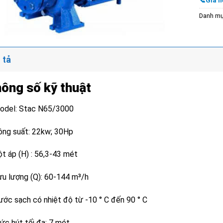
📞Giá li
Danh m
 tả
ông số kỹ thuật
odel: Stac N65/3000
ông suất: 22kw; 30Hp
ột áp (H) : 56,3-43 mét
ưu lượng (Q): 60-144 m³/h
ước sạch có nhiệt độ từ -10 ° C đến 90 ° C
ức hút tối đa: 7 mét