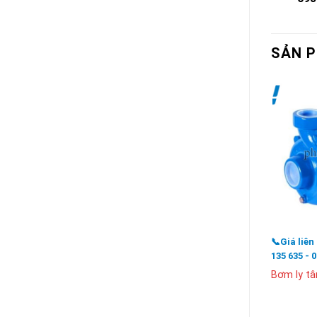
SẢN 
📞Giá liên
135 635 - 
Bơm ly t