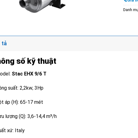
📞Giá li
Danh m
 tả
ông số kỹ thuật
odel:
Stac
EHX 9/6 T
ông suất: 2,2kw; 3Hp
ột áp (H): 65-17 mét
ưu lượng (Q): 3,6-14,4 m³/h
ất xứ: Italy