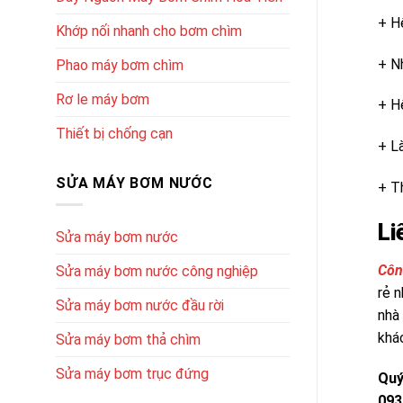
+ H
Khớp nối nhanh cho bơm chìm
+ N
Phao máy bơm chìm
Rơ le máy bơm
+ H
Thiết bị chống cạn
+ L
SỬA MÁY BƠM NƯỚC
+ Th
Li
Sửa máy bơm nước
Côn
Sửa máy bơm nước công nghiệp
rẻ 
Sửa máy bơm nước đầu rời
nhà
khá
Sửa máy bơm thả chìm
Sửa máy bơm trục đứng
Quý
093