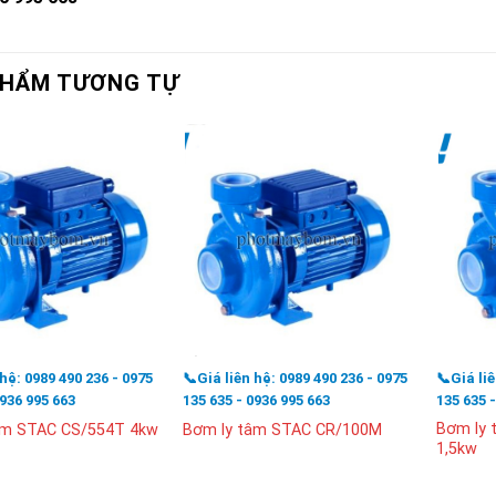
PHẨM TƯƠNG TỰ
 hệ: 0989 490 236 - 0975
📞Giá liên hệ: 0989 490 236 - 0975
📞Giá li
0936 995 663
135 635 - 0936 995 663
135 635 
Bơm ly
âm STAC CS/554T 4kw
Bơm ly tâm STAC CR/100M
1,5kw