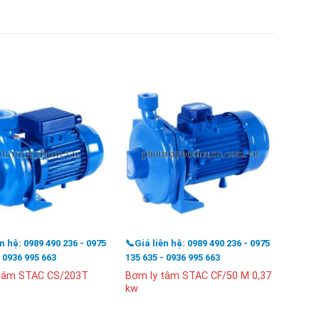
ên hệ: 0989 490 236 - 0975
📞Giá liên hệ: 0989 490 236 - 0975
📞Giá l
- 0936 995 663
135 635 - 0936 995 663
135 63
 tâm STAC CS/203T
Bơm ly tâm STAC CF/50 M 0,37
Bơm l
kw
1.5Kw