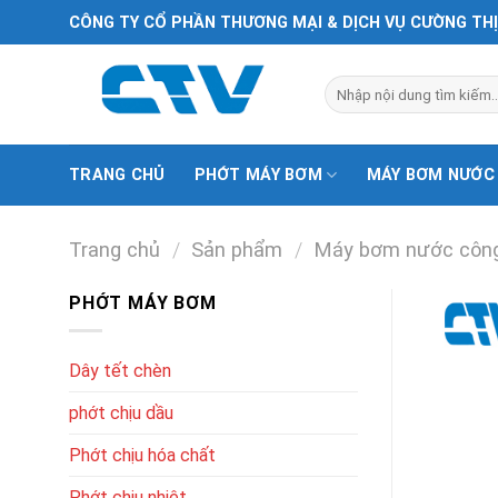
Chuyển
CÔNG TY CỔ PHẦN THƯƠNG MẠI & DỊCH VỤ CƯỜNG TH
đến
nội
Tìm
dung
kiếm:
TRANG CHỦ
PHỚT MÁY BƠM
MÁY BƠM NƯỚC
Trang chủ
/
Sản phẩm
/
Máy bơm nước công
PHỚT MÁY BƠM
Dây tết chèn
phớt chịu dầu
Phớt chịu hóa chất
Phớt chịu nhiệt