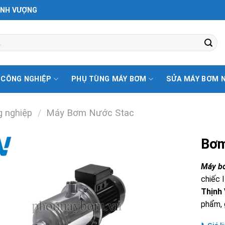
ỊNH VƯỢNG
 CÔNG NGHIỆP
PHỤ TÙNG MÁY BƠM
SỬA MÁY BƠM 
 nghiệp
/
Máy Bơm Nước Stac
Bơm
Máy b
chiếc 
Thịnh
phẩm, g