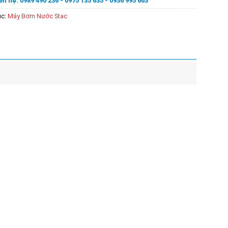
ên hệ: 0989 490 236 - 0975 135 635 - 0936 995 663
ục:
Máy Bơm Nước Stac