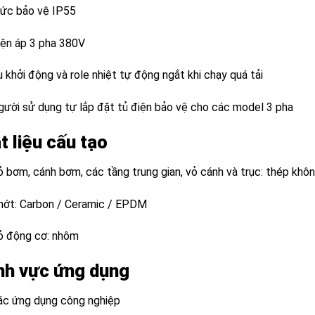
ức bảo vệ IP55
iện áp 3 pha 380V
 khởi động và role nhiệt tự động ngắt khi chạy quá tải
gười sử dụng tự lắp đặt tủ điện bảo vệ cho các model 3 pha
t liệu cấu tạo
ỏ bơm, cánh bơm, các tầng trung gian, vỏ cánh và trục: thép khôn
hớt: Carbon / Ceramic / EPDM
ỏ động cơ: nhôm
nh vực ứng dụng
ác ứng dụng công nghiệp