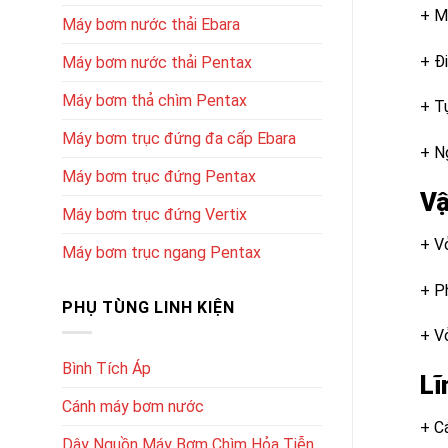
+ M
Máy bơm nước thải Ebara
+ Đ
Máy bơm nước thải Pentax
Máy bơm thả chìm Pentax
+ Tụ
Máy bơm trục đứng đa cấp Ebara
+ N
Máy bơm trục đứng Pentax
Vậ
Máy bơm trục đứng Vertix
+ V
Máy bơm trục ngang Pentax
+ P
PHỤ TÙNG LINH KIỆN
+ V
Bình Tích Áp
Lĩ
Cánh máy bơm nước
+ C
Dây Nguồn Máy Bơm Chìm Hỏa Tiễn