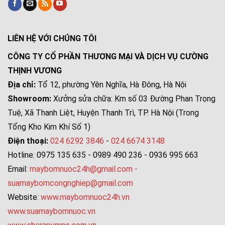
LIÊN HỆ VỚI CHÚNG TÔI
CÔNG TY CỔ PHẦN THƯƠNG MẠI VÀ DỊCH VỤ CƯỜNG
THỊNH VƯƠNG
Địa chỉ:
Tổ 12, phường Yên Nghĩa, Hà Đông, Hà Nội
Showroom:
Xưởng sửa chữa: Km số 03 Đường Phan Trọng
Tuệ, Xã Thanh Liệt, Huyện Thanh Trì, TP. Hà Nội (Trong
Tổng Kho Kim Khí Số 1)
Điện thoại:
024 6292 3846
-
024 6674 3148
Hotline: 0975 135 635 - 0989 490 236 - 0936 995 663
Email:
maybomnuoc24h@gmail.com
-
suamaybomcongnghiep@gmail.com
Website:
www.maybomnuoc24h.vn
www.suamaybomnuoc.vn