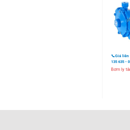
📞Giá liên
135 635 - 
Bơm ly t