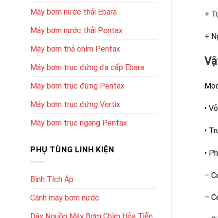
Máy bơm nước thải Ebara
+ Tụ
Máy bơm nước thải Pentax
+ N
Máy bơm thả chìm Pentax
Vậ
Máy bơm trục đứng đa cấp Ebara
Máy bơm trục đứng Pentax
Mod
Máy bơm trục đứng Vertix
• Vỏ
Máy bơm trục ngang Pentax
• T
PHỤ TÙNG LINH KIỆN
• Ph
– C
Bình Tích Áp
– C
Cánh máy bơm nước
Dây Nguồn Máy Bơm Chìm Hỏa Tiễn