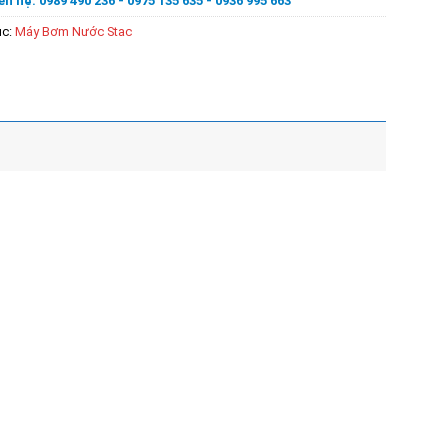
ên hệ: 0989 490 236 - 0975 135 635 - 0936 995 663
ục:
Máy Bơm Nước Stac