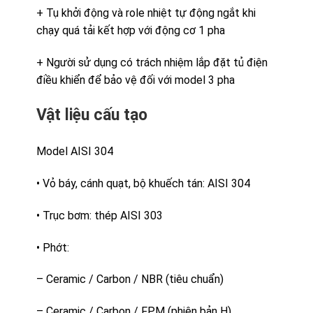
+ Tụ khởi động và role nhiệt tự động ngắt khi
chạy quá tải kết hợp với động cơ 1 pha
+ Người sử dụng có trách nhiệm lắp đặt tủ điện
điều khiển để bảo vệ đối với model 3 pha
Vật liệu cấu tạo
Model AISI 304
• Vỏ báy, cánh quạt, bộ khuếch tán: AISI 304
• Trục bơm: thép AISI 303
• Phớt:
– Ceramic / Carbon / NBR (tiêu chuẩn)
– Ceramic / Carbon / FPM (phiên bản H)