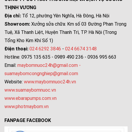
THỊNH VƯƠNG
Địa chỉ:
Tổ 12, phường Yên Nghĩa, Hà Đông, Hà Nội
Showroom:
Xưởng sửa chữa: Km số 03 Đường Phan Trọng
Tuệ, Xã Thanh Liệt, Huyện Thanh Trì, TP. Hà Nội (Trong
Tổng Kho Kim Khí Số 1)
Điện thoại:
024 6292 3846
-
024 6674 3148
Hotline: 0975 135 635 - 0989 490 236 - 0936 995 663
Email:
maybomnuoc24h@gmail.com
-
suamaybomcongnghiep@gmail.com
Website:
www.maybomnuoc24h.vn
www.suamaybomnuoc.vn
www.ebarapumps.com.vn
www.photmaybom.vn
FANPAGE FACEBOOK