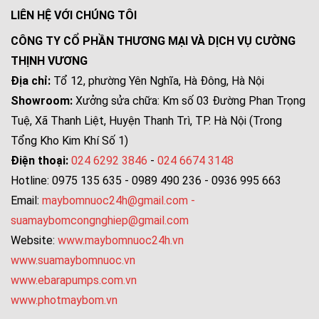
LIÊN HỆ VỚI CHÚNG TÔI
CÔNG TY CỔ PHẦN THƯƠNG MẠI VÀ DỊCH VỤ CƯỜNG
THỊNH VƯƠNG
Địa chỉ:
Tổ 12, phường Yên Nghĩa, Hà Đông, Hà Nội
Showroom:
Xưởng sửa chữa: Km số 03 Đường Phan Trọng
Tuệ, Xã Thanh Liệt, Huyện Thanh Trì, TP. Hà Nội (Trong
Tổng Kho Kim Khí Số 1)
Điện thoại:
024 6292 3846
-
024 6674 3148
Hotline: 0975 135 635 - 0989 490 236 - 0936 995 663
Email:
maybomnuoc24h@gmail.com
-
suamaybomcongnghiep@gmail.com
Website:
www.maybomnuoc24h.vn
www.suamaybomnuoc.vn
www.ebarapumps.com.vn
www.photmaybom.vn