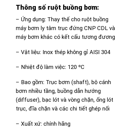
Thông số ruột buồng bơm:
– Ứng dụng: Thay thế cho ruột buồng
máy bơm ly tâm trục đứng CNP CDL và
máy bơm khác có kết cấu tương đương
– Vật liệu: Inox thép không gỉ AISI 304
– Nhiệt độ làm việc: 120 ºC
– Bao gồm: Trục bơm (shaft), bộ cánh
bơm nhiều tầng, buồng dẫn hướng
(diffuser), bạc lót và vòng chặn, ống lót
trục, đĩa chặn và các chi tiết ghép nối
– Xuất xứ: chính hãng