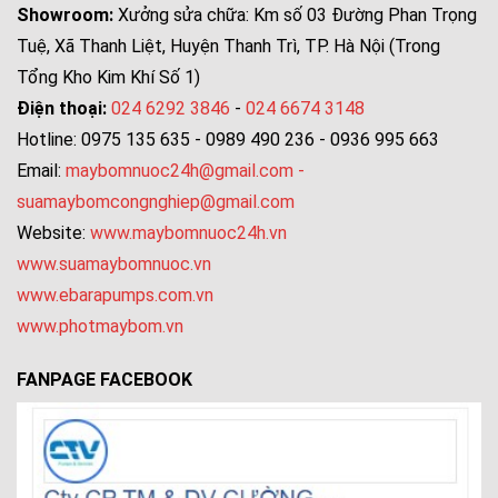
Showroom:
Xưởng sửa chữa: Km số 03 Đường Phan Trọng
Tuệ, Xã Thanh Liệt, Huyện Thanh Trì, TP. Hà Nội (Trong
Tổng Kho Kim Khí Số 1)
Điện thoại:
024 6292 3846
-
024 6674 3148
Hotline: 0975 135 635 - 0989 490 236 - 0936 995 663
Email:
maybomnuoc24h@gmail.com
-
suamaybomcongnghiep@gmail.com
Website:
www.maybomnuoc24h.vn
www.suamaybomnuoc.vn
www.ebarapumps.com.vn
www.photmaybom.vn
FANPAGE FACEBOOK