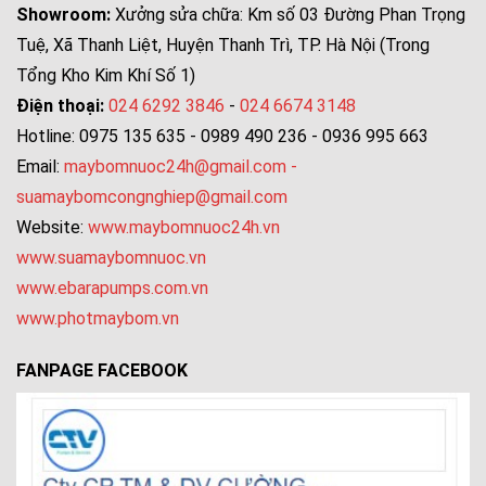
Showroom:
Xưởng sửa chữa: Km số 03 Đường Phan Trọng
Tuệ, Xã Thanh Liệt, Huyện Thanh Trì, TP. Hà Nội (Trong
Tổng Kho Kim Khí Số 1)
Điện thoại:
024 6292 3846
-
024 6674 3148
Hotline: 0975 135 635 - 0989 490 236 - 0936 995 663
Email:
maybomnuoc24h@gmail.com
-
suamaybomcongnghiep@gmail.com
Website:
www.maybomnuoc24h.vn
www.suamaybomnuoc.vn
www.ebarapumps.com.vn
www.photmaybom.vn
FANPAGE FACEBOOK