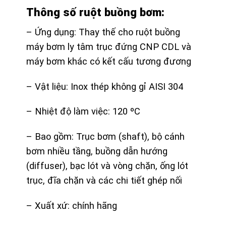
Thông số ruột buồng bơm:
– Ứng dụng: Thay thế cho ruột buồng
máy bơm ly tâm trục đứng CNP CDL và
máy bơm khác có kết cấu tương đương
– Vật liệu: Inox thép không gỉ AISI 304
– Nhiệt độ làm việc: 120 ºC
– Bao gồm: Trục bơm (shaft), bộ cánh
bơm nhiều tầng, buồng dẫn hướng
(diffuser), bạc lót và vòng chặn, ống lót
trục, đĩa chặn và các chi tiết ghép nối
– Xuất xứ: chính hãng